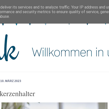
eliver its services and to analyze traffic. Your IP address and 
ormance and security metrics to ensure quality of service, gen
abuse.
 10. MÄRZ 2023
kerzenhalter