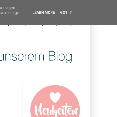
user-agent
erate usage
LEARN MORE
GOT IT