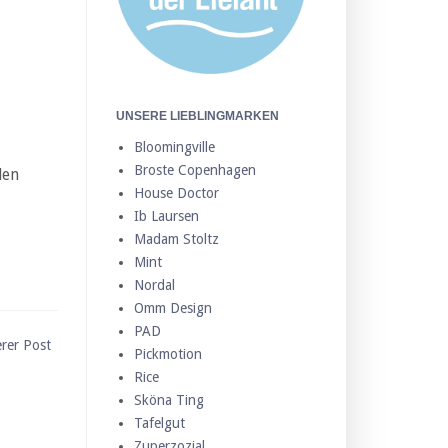
UNSERE LIEBLINGMARKEN
Bloomingville
Broste Copenhagen
len
House Doctor
Ib Laursen
Madam Stoltz
Mint
Nordal
Omm Design
PAD
erer Post
Pickmotion
Rice
Sköna Ting
Tafelgut
Zuperzozial