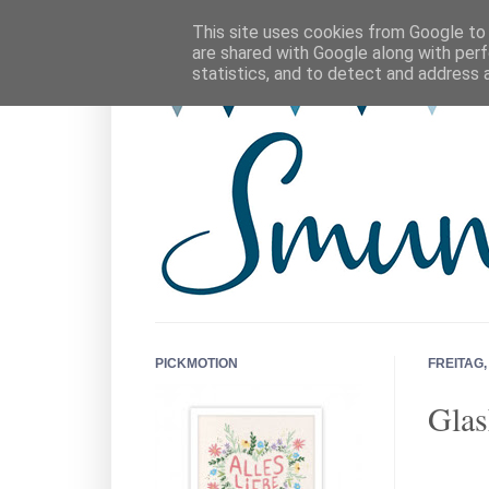
This site uses cookies from Google to d
are shared with Google along with perf
statistics, and to detect and address 
PICKMOTION
FREITAG,
Glas