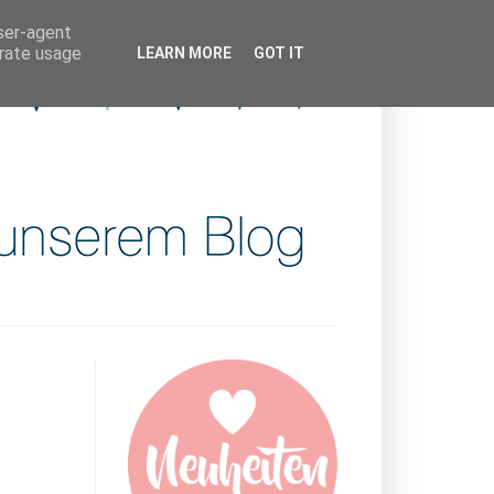
user-agent
erate usage
LEARN MORE
GOT IT