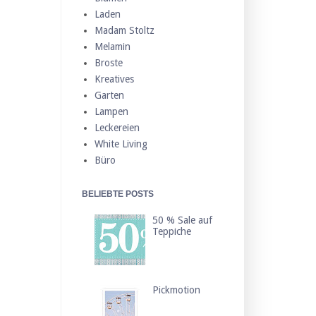
Laden
Madam Stoltz
Melamin
Broste
Kreatives
Garten
Lampen
Leckereien
White Living
Büro
BELIEBTE POSTS
50 % Sale auf
Teppiche
Pickmotion