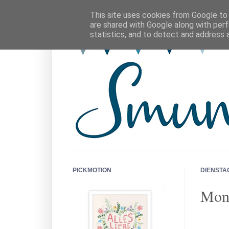
This site uses cookies from Google to d
are shared with Google along with perf
statistics, and to detect and address 
PICKMOTION
DIENSTAG
Mon