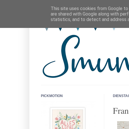
This site uses cookies from Google to d
are shared with Google along with perf
statistics, and to detect and address 
PICKMOTION
DIENSTAG
Fran