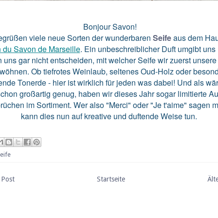
Bonjour Savon!
egrüßen viele neue Sorten der wunderbaren
Seife
aus dem Ha
 du Savon de Marseille
. Ein unbeschreiblicher Duft umgibt uns
 uns gar nicht entscheiden, mit welcher Seife wir zuerst unser
wöhnen. Ob tiefrotes Weinlaub, seltenes Oud-Holz oder beson
ende Tonerde - hier ist wirklich für jeden was dabei! Und als wä
schon großartig genug, haben wir dieses Jahr sogar limitierte A
rüchen im Sortiment. Wer also "Merci" oder "Je t'aime" sagen 
kann dies nun auf kreative und duftende Weise tun.
eife
 Post
Startseite
Ält