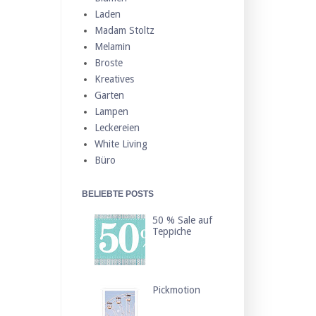
Laden
Madam Stoltz
Melamin
Broste
Kreatives
Garten
Lampen
Leckereien
White Living
Büro
BELIEBTE POSTS
50 % Sale auf
Teppiche
Pickmotion