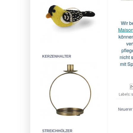
Wir b
Maison
können
ver
pfleg
nicht 
KERZENHALTER
mit Sp
Labels:
s
Neuerer
STREICHHÖLZER