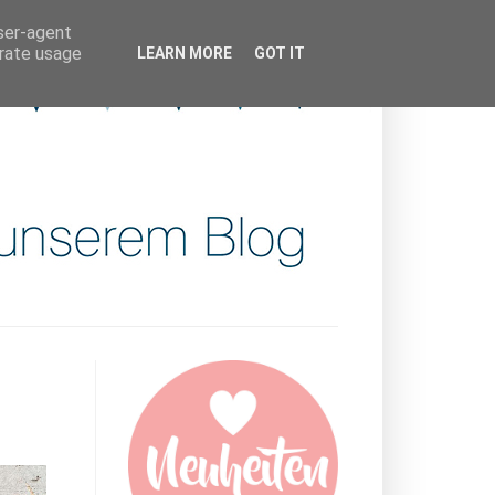
user-agent
erate usage
LEARN MORE
GOT IT