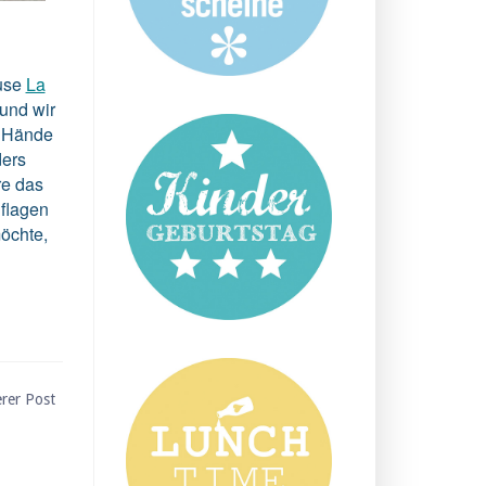
use
La
 und wir
e Hände
ders
re das
uflagen
möchte,
erer Post