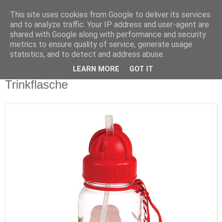
This site uses cookies from Google to deliver its services
and to analyze traffic. Your IP address and user-agent are
shared with Google along with performance and security
metrics to ensure quality of service, generate usage
statistics, and to detect and address abuse.
LEARN MORE
GOT IT
Freitag, 7. September 2018
Trinkflasche