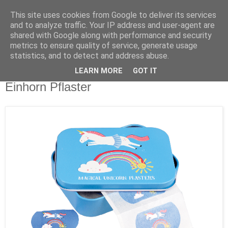
This site uses cookies from Google to deliver its services
and to analyze traffic. Your IP address and user-agent are
shared with Google along with performance and security
metrics to ensure quality of service, generate usage
statistics, and to detect and address abuse.
LEARN MORE
GOT IT
Montag, 3. September 2018
Einhorn Pflaster