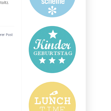
oltz.
erer Post