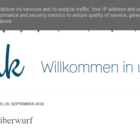
eliver its services and to analyze traffic. Your IP address and 
ormance and security metrics to ensure quality of service, gen
abuse.
H, 19. SEPTEMBER 2018
überwurf