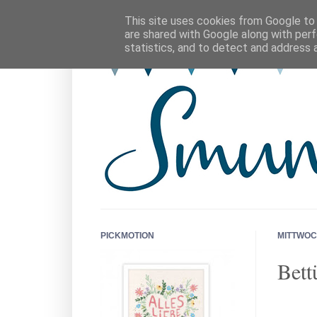
This site uses cookies from Google to d
are shared with Google along with perf
statistics, and to detect and address 
PICKMOTION
MITTWOC
Bett