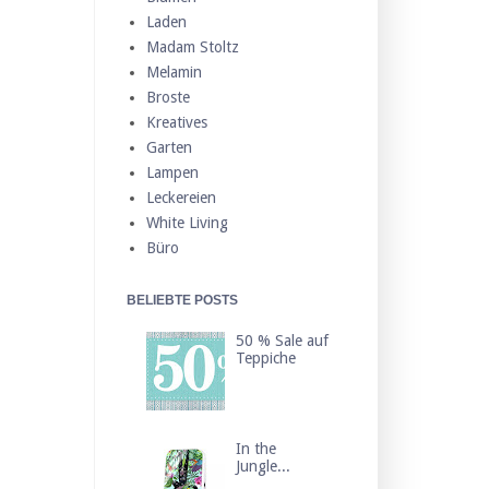
Laden
Madam Stoltz
Melamin
Broste
Kreatives
Garten
Lampen
Leckereien
White Living
Büro
BELIEBTE POSTS
50 % Sale auf
Teppiche
In the
Jungle...