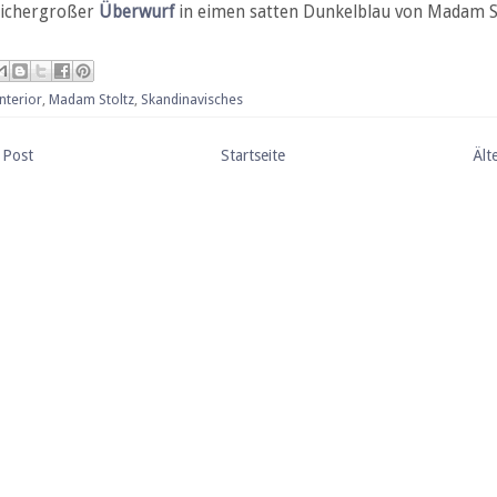
sichergroßer
Überwurf
in eimen satten Dunkelblau von Madam St
nterior
,
Madam Stoltz
,
Skandinavisches
 Post
Startseite
Ält