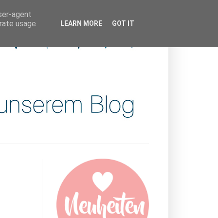
user-agent
erate usage
LEARN MORE
GOT IT