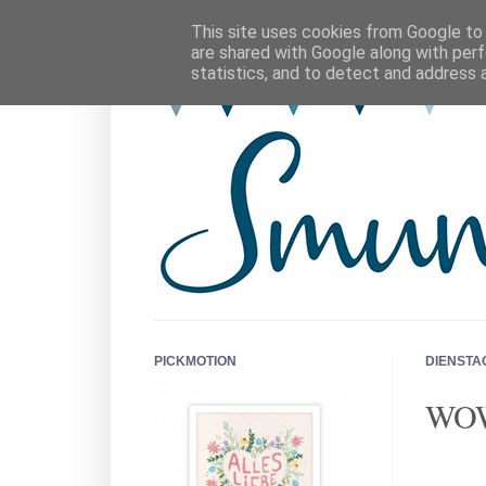
This site uses cookies from Google to d
are shared with Google along with perf
statistics, and to detect and address 
PICKMOTION
DIENSTAG
WO