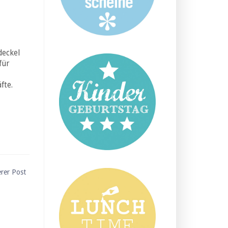
eckel
für
fte.
erer Post