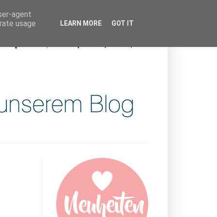
user-agent
erate usage
LEARN MORE
GOT IT