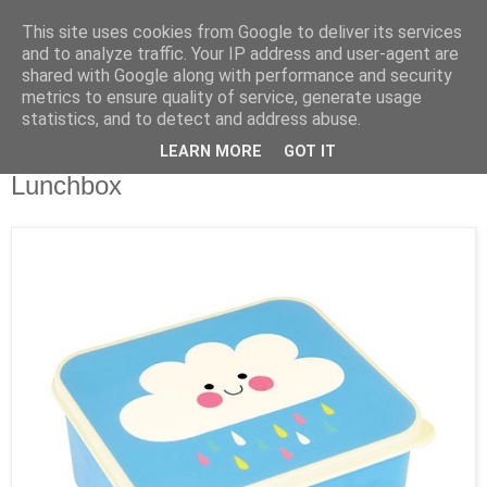
This site uses cookies from Google to deliver its services
and to analyze traffic. Your IP address and user-agent are
shared with Google along with performance and security
metrics to ensure quality of service, generate usage
statistics, and to detect and address abuse.
LEARN MORE
GOT IT
Dienstag, 27. März 2018
Lunchbox