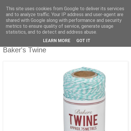
This site uses cookies from Google to deliver its services
and to analyze traffic. Your IP address and user-agent are
shared with Google along with performance and security
metrics to ensure quality of service, generate usage
statistics, and to detect and address abuse.
LEARN MORE
GOT IT
Freitag, 23. März 2018
Baker's Twine