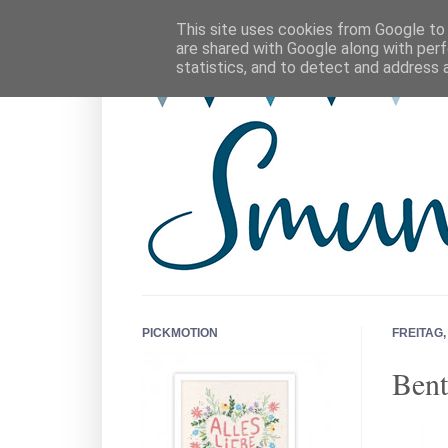
This site uses cookies from Google to d
are shared with Google along with perf
statistics, and to detect and address 
PICKMOTION
FREITAG,
Bent