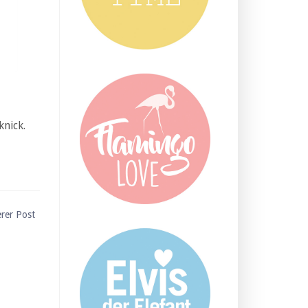
knick.
erer Post