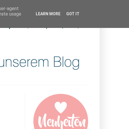
user-agent
erate usage
LEARN MORE
GOT IT