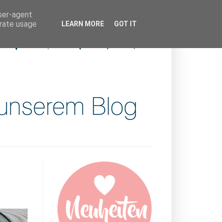
user-agent
erate usage
LEARN MORE
GOT IT