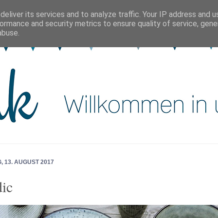
eliver its services and to analyze traffic. Your IP address and 
ormance and security metrics to ensure quality of service, gen
abuse.
 13. AUGUST 2017
ic