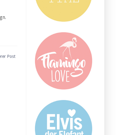
gn.
erer Post