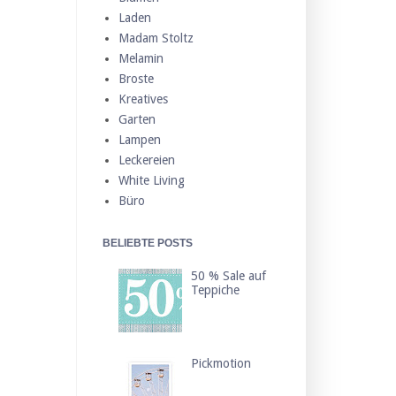
Laden
Madam Stoltz
Melamin
Broste
Kreatives
Garten
Lampen
Leckereien
White Living
Büro
BELIEBTE POSTS
50 % Sale auf
Teppiche
Pickmotion