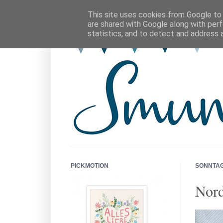
This site uses cookies from Google to d
are shared with Google along with perf
statistics, and to detect and address 
PICKMOTION
SONNTAG,
Nord