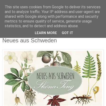
This site uses cookies from Google to deliver its services
and to analyze traffic. Your IP address and user-agent are
shared with Google along with performance and security
metrics to ensure quality of service, generate usage
statistics, and to detect and address abuse.
LEARN MORE
GOT IT
Donnerstag, 22. September 2016
Neues aus Schweden