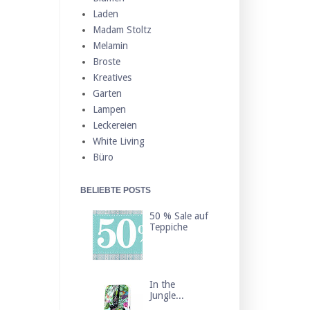
Laden
Madam Stoltz
Melamin
Broste
Kreatives
Garten
Lampen
Leckereien
White Living
Büro
BELIEBTE POSTS
50 % Sale auf
Teppiche
In the
Jungle...