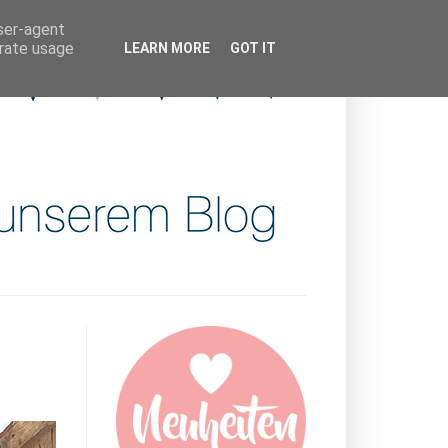
user-agent
erate usage
LEARN MORE
GOT IT