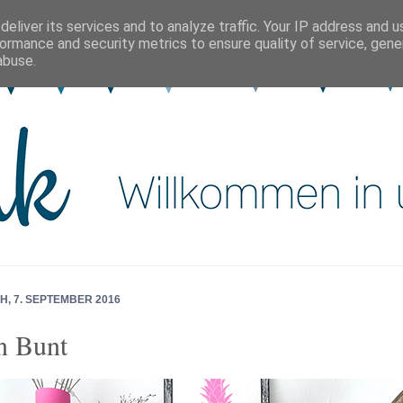
eliver its services and to analyze traffic. Your IP address and 
ormance and security metrics to ensure quality of service, gen
abuse.
H, 7. SEPTEMBER 2016
n Bunt