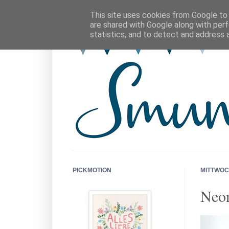
This site uses cookies from Google to d
are shared with Google along with perf
statistics, and to detect and address 
PICKMOTION
MITTWOC
Neo