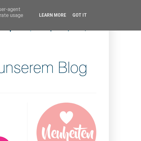
user-agent
erate usage
LEARN MORE
GOT IT