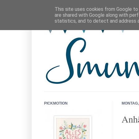
This site uses cookies from Google to d
are shared with Google along with perf
statistics, and to detect and address 
PICKMOTION
MONTAG, 
Anh