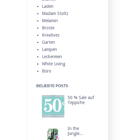
Laden
Madam Stoltz
Melamin
Broste
Kreatives
Garten
Lampen
Leckereien
White Living
Büro
BELIEBTE POSTS
50 % Sale auf
Teppiche
In the
Jungle...