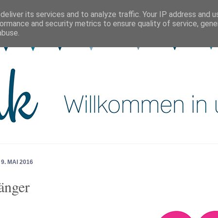
eliver its services and to analyze traffic. Your IP address and 
ormance and security metrics to ensure quality of service, gen
abuse.
9. MAI 2016
änger