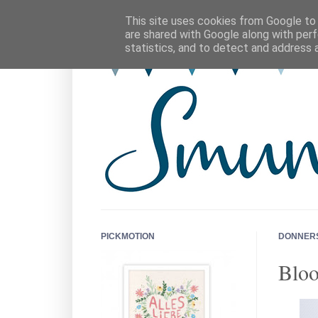
This site uses cookies from Google to d
are shared with Google along with perf
statistics, and to detect and address 
PICKMOTION
DONNERS
Bloo