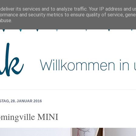
eliver its services and to analyze traffic. Your IP address and 
ormance and security metrics to ensure quality of service, gen
abuse.
TAG, 28. JANUAR 2016
mingville MINI