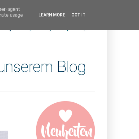
user-agent
erate usage
LEARN MORE
GOT IT