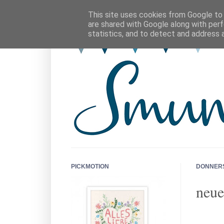
This site uses cookies from Google to d
are shared with Google along with perf
statistics, and to detect and address 
PICKMOTION
DONNERS
neue