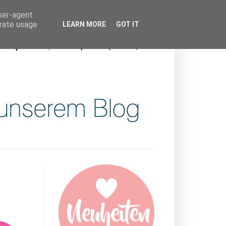
user-agent
erate usage
LEARN MORE
GOT IT