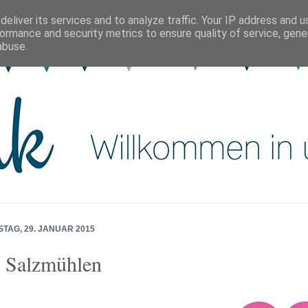
eliver its services and to analyze traffic. Your IP address and 
ormance and security metrics to ensure quality of service, gen
abuse.
TAG, 29. JANUAR 2015
 Salzmühlen