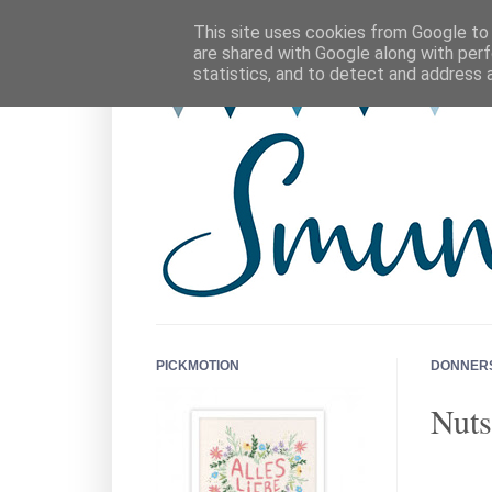
This site uses cookies from Google to d
are shared with Google along with perf
statistics, and to detect and address 
PICKMOTION
DONNERST
Nuts