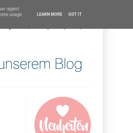
user-agent
erate usage
LEARN MORE
GOT IT