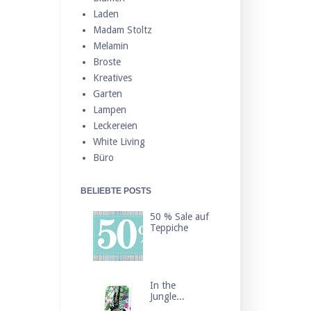
Laden
Madam Stoltz
Melamin
Broste
Kreatives
Garten
Lampen
Leckereien
White Living
Büro
BELIEBTE POSTS
50 % Sale auf
Teppiche
In the
Jungle...