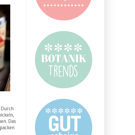
 Durch
ickeln,
hen. Das
npacken