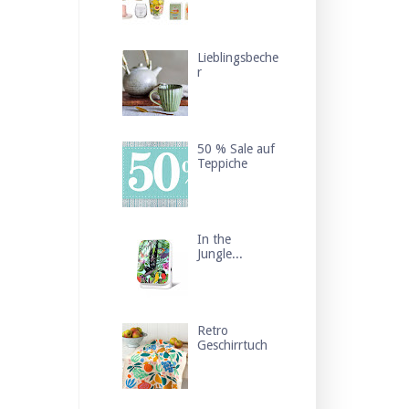
Lieblingsbeche
r
50 % Sale auf
Teppiche
In the
Jungle...
Retro
Geschirrtuch