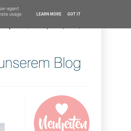
user-agent
erate usage
LEARN MORE
GOT IT