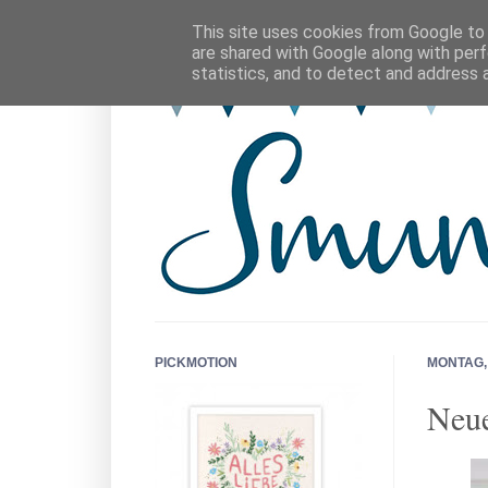
This site uses cookies from Google to d
are shared with Google along with perf
statistics, and to detect and address 
PICKMOTION
MONTAG, 
Neue