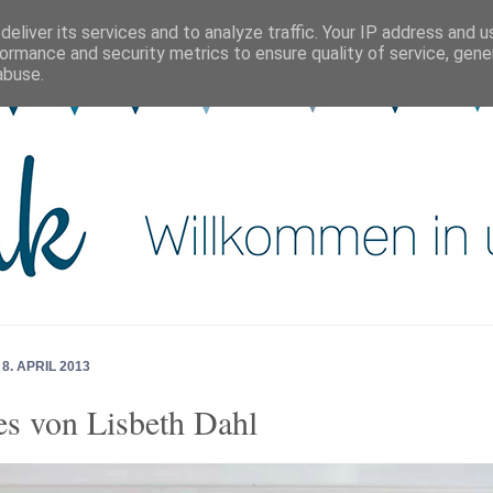
eliver its services and to analyze traffic. Your IP address and 
ormance and security metrics to ensure quality of service, gen
abuse.
8. APRIL 2013
s von Lisbeth Dahl