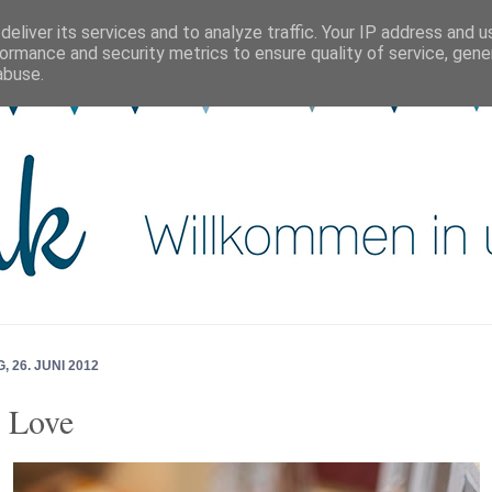
eliver its services and to analyze traffic. Your IP address and 
ormance and security metrics to ensure quality of service, gen
abuse.
, 26. JUNI 2012
 Love