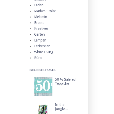
Laden
Madam Stoltz
Melamin
Broste
Kreatives
Garten
Lampen
Leckereien
White Living
Büro
BELIEBTE POSTS
50 % Sale auf
Teppiche
In the
Jungle...