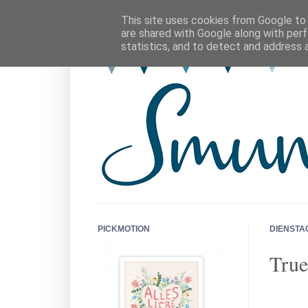
This site uses cookies from Google to d
are shared with Google along with perf
statistics, and to detect and address 
PICKMOTION
DIENSTAG
True