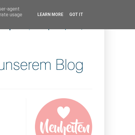
user-agent
erate usage
LEARN MORE
GOT IT